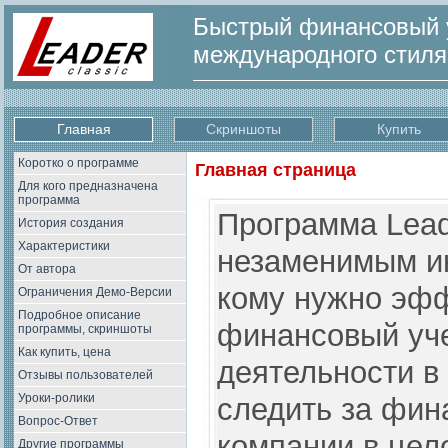
Быстрый финансовый у
международного стил
Главная
Скриншоты
Купить
Коротко о программе
Главная страница
Для кого предназначена
программа
Программа Lead
История создания
Характеристики
незаменимым ин
От автора
кому нужно эфф
Ограничения Демо-Версии
Подробное описание
финансовый уч
программы, скриншоты
Как купить, цена
деятельности в
Отзывы пользователей
Уроки-ролики
следить за фи
Вопрос-Ответ
компании в цел
Другие программы