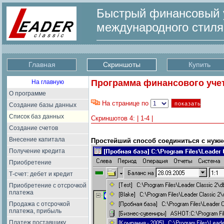
Быстрый финансовый у
международного стил
Главная
Скриншоты
Купить
Программа финансового учета
На главную
О программе
На странице по
Создание базы данных
Список баз данных
Скриншотов 4: | 1-4 |
Создание счетов
Внесение капитала
Простейший способ соединиться с нужн
Получение кредита
Приобретение
Т-счет: дебет и кредит
Приобретение с отсрочкой
платежа
Продажа с отсрочкой
платежа, прибыль
Платеж поставщику