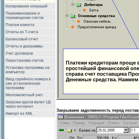
Копирование операций
Переименование и
перемещение счетов
Платеж клиента
Отчеты из Т-счета
Балансовый отчет
Отчеты и диаграммы
Учет договоров
Перестановка счетов
Платежи кредиторам проще 
Установка программы на
простейшей финансовой опе
компьютер
справа счет поставщика Про
Ввод серийного номера в
Денежные средства. Нажмем 
уже установленную
программу
Многовалютный учет
Загрузка курсов валют ЦБ
через интернет
Закрываем задолженность перед поста
Импорт из XML