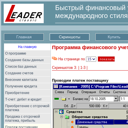
Быстрый финансовый у
международного стил
Главная
Скриншоты
Купить
Программа финансового учета
На главную
О программе
На странице по
Создание базы данных
Список баз данных
Скриншотов 3: | 1-3 |
Создание счетов
Внесение капитала
Проводим платеж поставщику
Получение кредита
Приобретение
Т-счет: дебет и кредит
Приобретение с отсрочкой
платежа
Продажа с отсрочкой
платежа, прибыль
Платеж поставщику